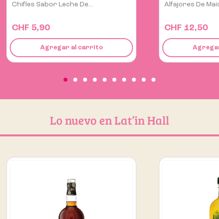
Alfajores De Maicena “La...
Galletas Casino 
CHF 12,50
CHF 6,30
Agregar al carrito
Agregar
Lo nuevo en Lat’in Hall