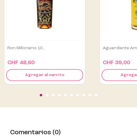
Aguardiente Amarillo De...
Alipús San Luis M
CHF 39,00
CHF 129,00
Agregar al carrito
Agregar
Comentarios (0)