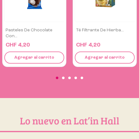
Té Filtrante De Hierba...
Tamal De Pollo
CHF 4,20
CHF 7,50
Agregar al carrito
Agregar al carrito
Lo nuevo en Lat’in Hall