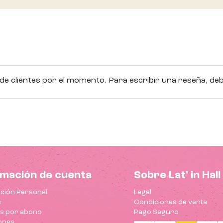
e clientes por el momento. Para escribir una reseña, debe
rmación de cuenta
Sobre Lat' in Hall
ción Personal
Legal
s
Condiciones de venta
as por abono
Pago Seguro
ones