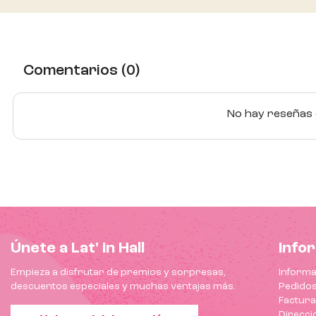
Comentarios (0)
No hay reseñas d
Únete a Lat' in Hall
Info
Empieza a disfrutar de premios y sorpresas,
Informa
descuentos especiales y muchas ventajas más.
Pedido
Factur
Direcci