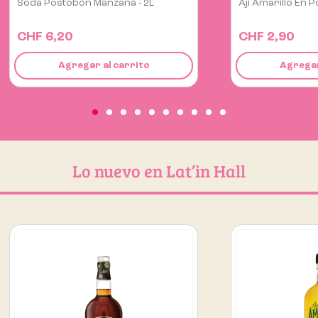
Ají Amarillo En Polvo Marca...
Pulpa De Lúcuma
CHF 2,90
CHF 12,00
Agregar al carrito
Agregar
Lo nuevo en Lat’in Hall