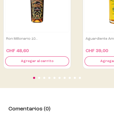
Aguardiente Amarillo De...
Alipús San Luis M
CHF 39,00
CHF 129,00
Agregar al carrito
Agregar
Comentarios (0)