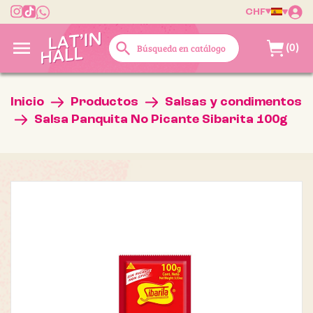
CHF

search
(0)
Inicio
Productos
Salsas y condimentos
Salsa Panquita No Picante Sibarita 100g