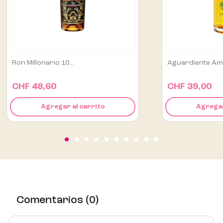
Aguardiente Amarillo De...
Alipús San Luis M
CHF 39,00
CHF 129,00
Agregar al carrito
Agregar
Comentarios (0)