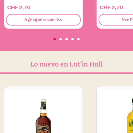
CHF 2,70
CHF 4,50
Ver Producto
Agregar
Lo nuevo en Lat’in Hall