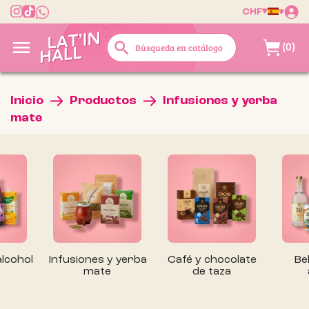
CHF

search
(0)
Inicio
Productos
Infusiones y yerba
mate
alcohol
Infusiones y yerba
Café y chocolate
Be
mate
de taza