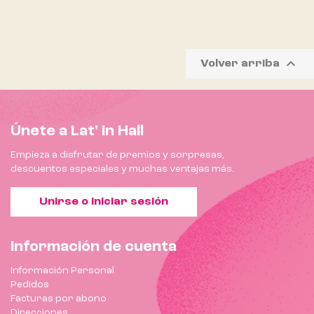

Volver arriba
Únete a Lat' in Hall
Empieza a disfrutar de premios y sorpresas,
descuentos especiales y muchas ventajas más.
Unirse o iniciar sesión
Información de cuenta
Información Personal
Pedidos
Facturas por abono
Direcciones