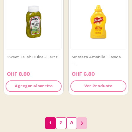
Sweet Relish Dulce - Heinz...
Mostaza Amarilla Clásica
–...
CHF 8,80
CHF 6,80
Agregar al carrito
Ver Producto

1
2
3