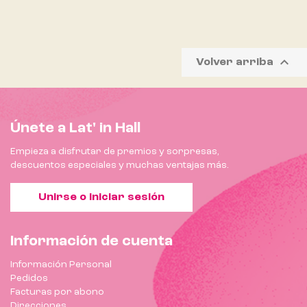

Volver arriba
Únete a Lat' in Hall
Empieza a disfrutar de premios y sorpresas,
descuentos especiales y muchas ventajas más.
Unirse o iniciar sesión
Información de cuenta
Información Personal
Pedidos
Facturas por abono
Direcciones