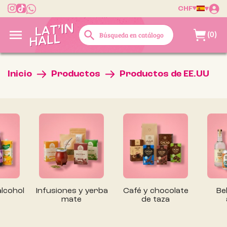
CHF

search
(0)
Inicio
Productos
Productos de EE.UU
alcohol
Infusiones y yerba
Café y chocolate
Be
mate
de taza