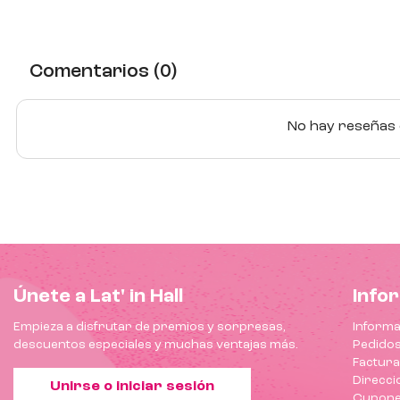
Comentarios (0)
No hay reseñas d
Únete a Lat' in Hall
Info
Empieza a disfrutar de premios y sorpresas,
Informa
descuentos especiales y muchas ventajas más.
Pedido
Factur
Direcci
Unirse o iniciar sesión
Cupone