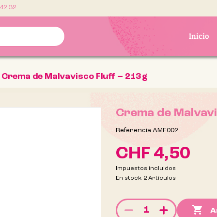
 42 32
Inicio
Crema de Malvavisco Fluff – 213 g
Crema de Malvavis
Referencia
AME002
CHF 4,50
Impuestos incluidos
En stock
2 Artículos

A