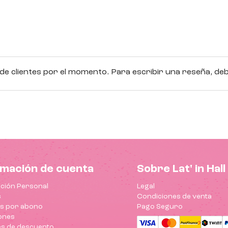
e clientes por el momento. Para escribir una reseña, debe
rmación de cuenta
Sobre Lat' in Hall
ción Personal
Legal
s
Condiciones de venta
as por abono
Pago Seguro
ones
s de descuento