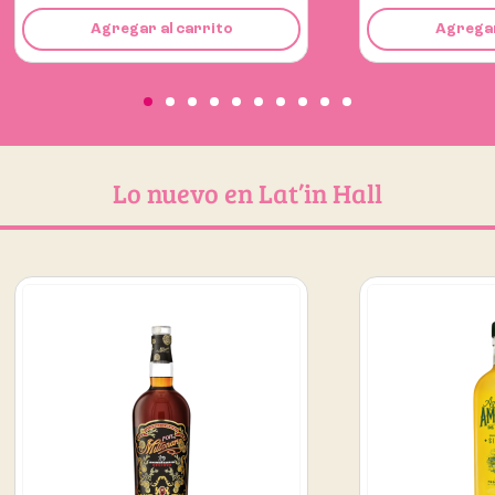
Agregar al carrito
Ag
Lo nuevo en Lat’in Hall