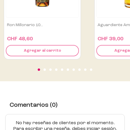
Aguardiente Amarillo De...
Alipús San Lui
CHF 39,00
CHF 129,
Agregar al carrito
Agre
Comentarios (0)
No hay reseñas de clientes por el momento.
Para escribir una reseña, debes iniciar sesión.