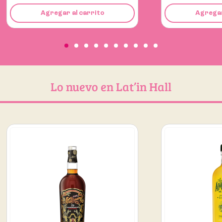
Agregar al carrito
Ag
Lo nuevo en Lat’in Hall