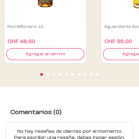
Aguardiente Amarillo De...
Alipús San Lui
CHF 39,00
CHF 129,
Agregar al carrito
Agre
Comentarios (0)
No hay reseñas de clientes por el momento.
Para escribir una reseña, debes iniciar sesión.