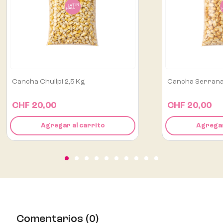
Cancha Serrana 2,5 Kg
Sazonador En Pol
CHF 20,00
CHF 6,90
Agregar al carrito
Agregar
Comentarios (0)