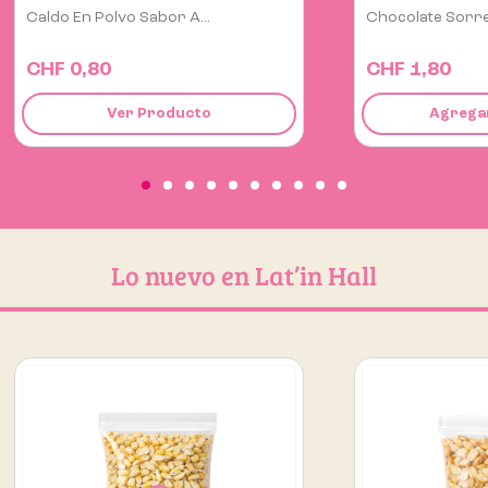
Chocolate Sorrento 32g
Huacatay Deshid
CHF 1,80
CHF 5,70
Agregar al carrito
Agregar
Lo nuevo en Lat’in Hall