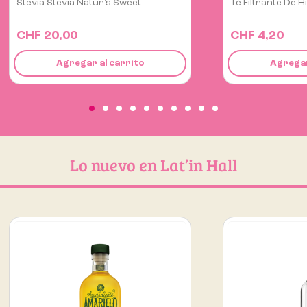
Té Filtrante De Hierba...
Frejol Canario 
CHF 4,20
CHF 5,90
Agregar al carrito
Agregar
Lo nuevo en Lat’in Hall