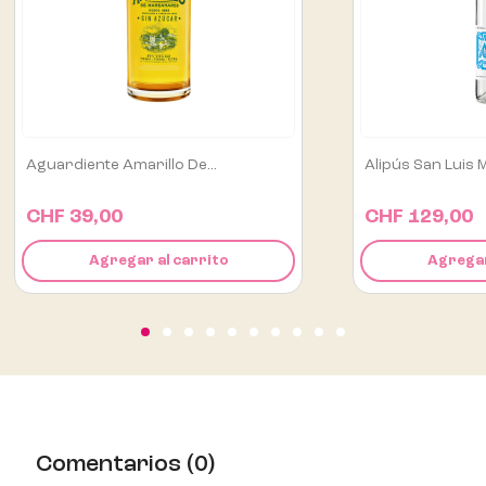
Alipús San Luis Mezcal...
Antagonic Gin 75
CHF 129,00
CHF 45,00
Agregar al carrito
Agregar
Comentarios (0)