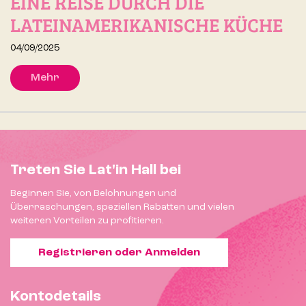
EINE REISE DURCH DIE
LATEINAMERIKANISCHE KÜCHE
04/09/2025
Mehr
Treten Sie Lat'in Hall bei
Beginnen Sie, von Belohnungen und
Überraschungen, speziellen Rabatten und vielen
weiteren Vorteilen zu profitieren.
Registrieren oder Anmelden
Kontodetails