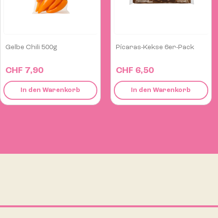
Pícaras-Kekse 6er-Pack
Panquita Sauce Mild...
CHF 6,50
CHF 6,50
In den Warenkorb
In den Warenkorb