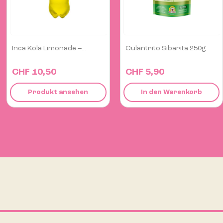
Culantrito Sibarita 250g
Milde Amarillin-Sauce...
CHF 5,90
CHF 6,50
In den Warenkorb
In den Warenkorb