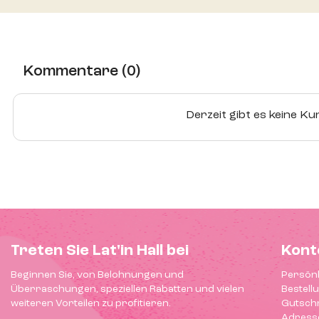
Kommentare (0)
Derzeit gibt es keine 
Treten Sie Lat'in Hall bei
Kont
Beginnen Sie, von Belohnungen und
Persönl
Überraschungen, speziellen Rabatten und vielen
Bestell
weiteren Vorteilen zu profitieren.
Gutschr
Adress