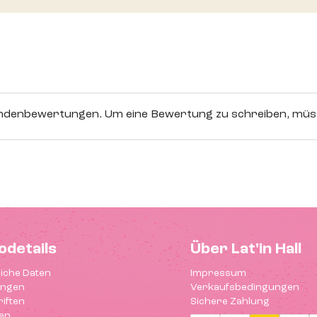
Kundenbewertungen. Um eine Bewertung zu schreiben, müss
odetails
Über Lat'in Hall
iche Daten
Impressum
ungen
Verkaufsbedingungen
iften
Sichere Zahlung
en