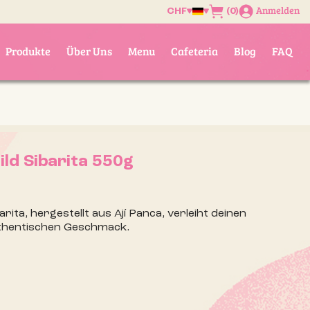
Anmelden
(0)
CHF
Produkte
Über Uns
Menu
Cafeteria
Blog
FAQ
ld Sibarita 550g
rita, hergestellt aus Ají Panca, verleiht deinen
uthentischen Geschmack.