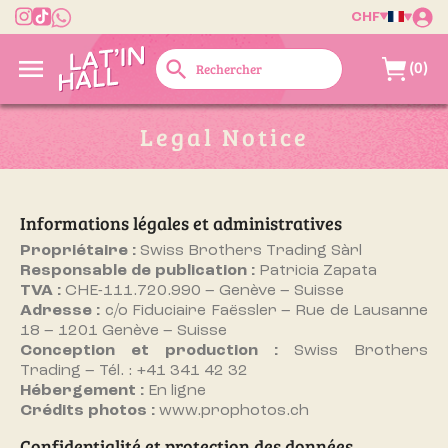
CHF

search
(0)
Legal Notice
Informations légales et administratives
Propriétaire :
Swiss Brothers Trading Sàrl
Responsable de publication :
Patricia Zapata
TVA :
CHE-111.720.990 – Genève – Suisse
Adresse :
c/o Fiduciaire Faëssler – Rue de Lausanne
18 – 1201 Genève – Suisse
Conception et production :
Swiss Brothers
Trading – Tél. : +41 341 42 32
Hébergement :
En ligne
Crédits photos :
www.prophotos.ch
Confidentialité et protection des données