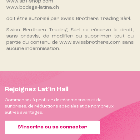
www.sbt-shop.com
www.bodega-latina.ch
doit être autorisé par Swiss Brothers Trading Sàrl.
Swiss Brothers Trading Sàrl se réserve le droit,
sans préavis, de modifier ou supprimer tout ou
partie du contenu de
www.swissbrothers.com
sans
aucune indemnisation.
Rejoignez Lat'in Hall
Commencez à profiter de récompenses et de
surprises, de réductions spéciales et de nombreux
autres avantages.
S’inscrire ou se connecter