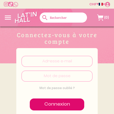
CHF

search
(0)
Connectez-vous à votre
compte
Mot de passe oublié ?
Connexion