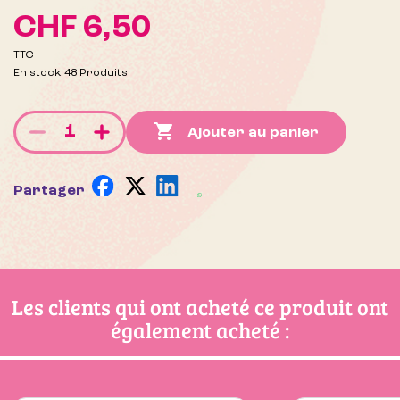
CHF 6,50
TTC
En stock
48 Produits

Ajouter au panier
Partager
Les clients qui ont acheté ce produit ont
également acheté :