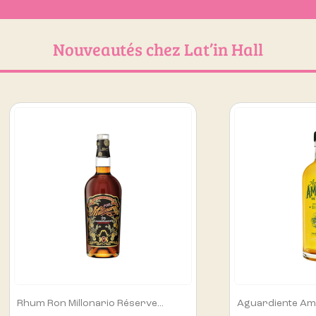
Nouveautés chez Lat’in Hall
.
Aguardiente Amarillo De...
Alip