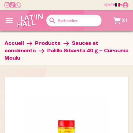
CHF

search
(0)
Accueil
Products
Sauces et
condiments
Palillo Sibarita 40 g – Curcuma
Moulu