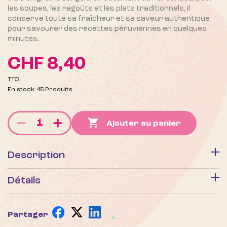
les soupes, les ragoûts et les plats traditionnels, il
conserve toute sa fraîcheur et sa saveur authentique
pour savourer des recettes péruviennes en quelques
minutes.
CHF 8,40
TTC
En stock
45 Produits

Ajouter au panier
Description
Ce maïs tendre et juteux a été soigneusement égrené et
Détails
surgelé afin de conserver toute sa qualité et sa saveur.
C’est un ingrédient essentiel de la cuisine péruvienne,
Contenu :
500 g de maïs en grains surgelé.
utilisé dans des plats comme le choclo au fromage, le
pastel de choclo, les soupes et les ragoûts traditionnels.
Saveur :
Douce et naturelle.
Partager